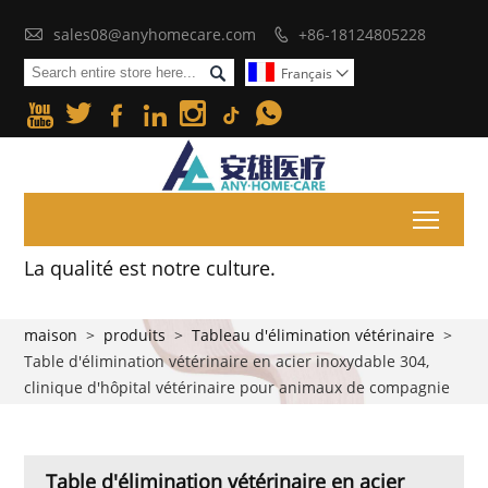

sales08@anyhomecare.com
+86-18124805228


Français







Toggl
La qualité est notre culture.
maison
>
produits
>
Tableau d'élimination vétérinaire
>
Table d'élimination vétérinaire en acier inoxydable 304,
clinique d'hôpital vétérinaire pour animaux de compagnie
Table d'élimination vétérinaire en acier