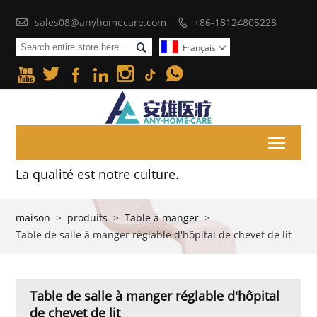

sales08@anyhomecare.com
+86-18124805228


Français







Toggl
La qualité est notre culture.
maison
>
produits
>
Table à manger
>
Table de salle à manger réglable d'hôpital de chevet de lit
Table de salle à manger réglable d'hôpital
de chevet de lit